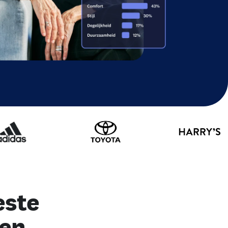
este
 en