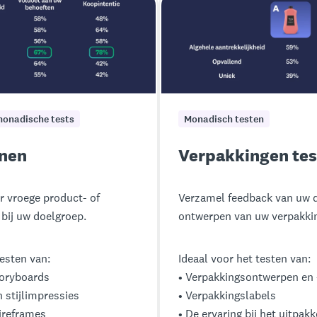
onadische tests
Monadisch testen
enen
Verpakkingen te
er vroege product- of
Verzamel feedback van uw 
 bij uw doelgroep.
ontwerpen van uw verpakki
testen van:
Ideaal voor het testen van:
toryboards
• Verpakkingsontwerpen en
 stijlimpressies
• Verpakkingslabels
ireframes
• De ervaring bij het uitpak