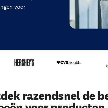
ingen voor
dek razendsnel de b
eeën voor producten