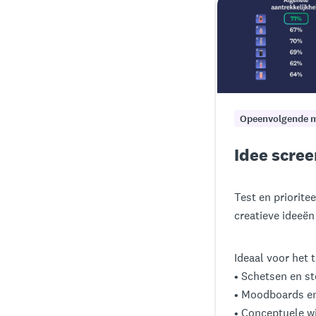
Opeenvolgende m
Idee scre
Test en priorite
creatieve ideeën
Ideaal voor het 
• Schetsen en s
• Moodboards en
• Conceptuele w