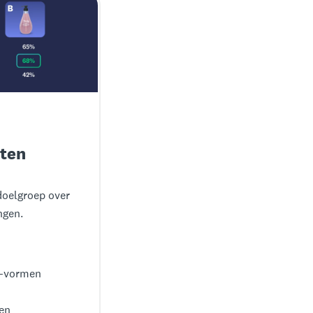
sten
doelgroep over
ngen.
 -vormen
ken