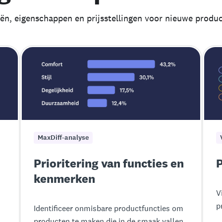
eën, eigenschappen en prijsstellingen voor nieuwe produc
MaxDiff-analyse
Prioritering van functies en
P
kenmerken
V
p
Identificeer onmisbare productfuncties om
producten te maken die in de smaak vallen.