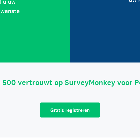
f u uw
ewenste
e 500 vertrouwt op SurveyMonkey voor P
Gratis registreren