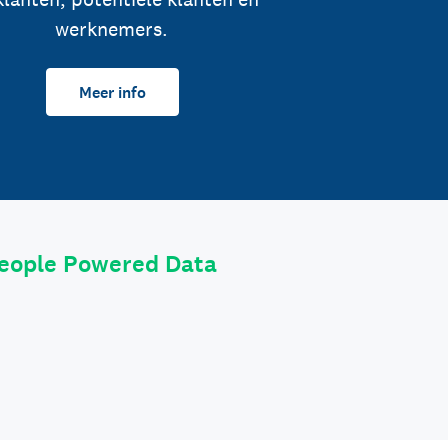
werknemers.
Meer info
eople Powered Data