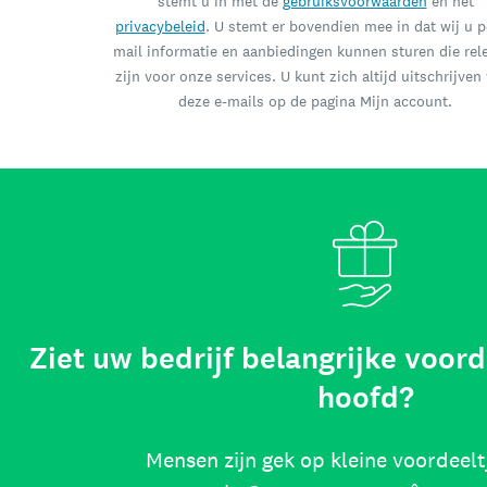
stemt u in met de
gebruiksvoorwaarden
en het
privacybeleid
. U stemt er bovendien mee in dat wij u p
mail informatie en aanbiedingen kunnen sturen die rel
zijn voor onze services. U kunt zich altijd uitschrijven
deze e-mails op de pagina Mijn account.
Ziet uw bedrijf belangrijke voord
hoofd?
Mensen zijn gek op kleine voordeelt