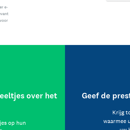
er e-
evant
 voor
eeltjes over het
Geef de pres
Krijg 
waarmee u
jes op hun
uw 