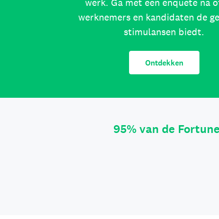
werk. Ga met een enquête na o
werknemers en kandidaten de g
stimulansen biedt.
Ontdekken
95% van de Fortun