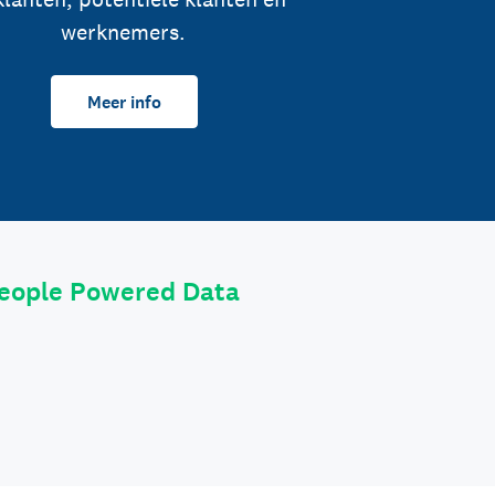
werknemers.
Meer info
eople Powered Data