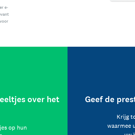
er e-
evant
 voor
eeltjes over het
Geef de pres
Krijg 
waarmee u
jes op hun
uw 