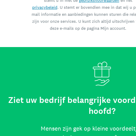
stemt u in met de
gebruiksvoorwaarden
en het
privacybeleid
. U stemt er bovendien mee in dat wij u p
mail informatie en aanbiedingen kunnen sturen die rel
zijn voor onze services. U kunt zich altijd uitschrijven
deze e-mails op de pagina Mijn account.
Ziet uw bedrijf belangrijke voord
hoofd?
Mensen zijn gek op kleine voordeelt