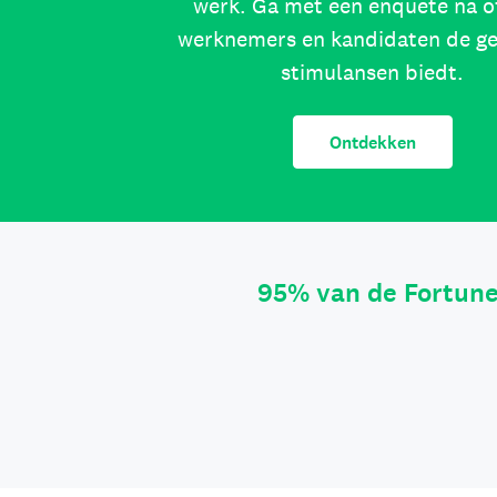
werk. Ga met een enquête na o
werknemers en kandidaten de g
stimulansen biedt.
Ontdekken
95% van de Fortun