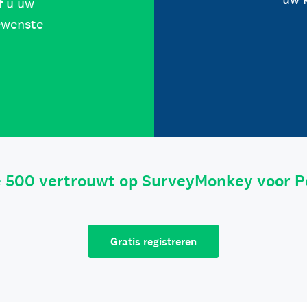
f u uw
ewenste
e 500 vertrouwt op SurveyMonkey voor P
Gratis registreren