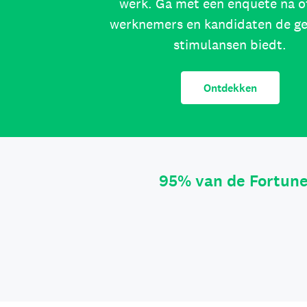
werk. Ga met een enquête na o
werknemers en kandidaten de g
stimulansen biedt.
Ontdekken
95% van de Fortun