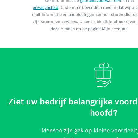
stemt u in met de
gebruiksvoorwaarden
en het
privacybeleid
. U stemt er bovendien mee in dat wij u p
mail informatie en aanbiedingen kunnen sturen die rel
zijn voor onze services. U kunt zich altijd uitschrijven
deze e-mails op de pagina Mijn account.
Ziet uw bedrijf belangrijke voord
hoofd?
Mensen zijn gek op kleine voordeelt