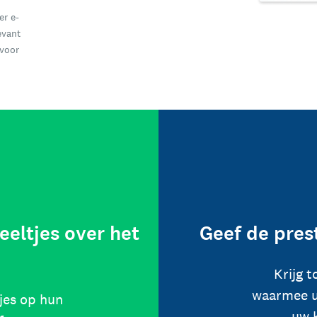
er e-
evant
 voor
eeltjes over het
Geef de pres
Krijg 
waarmee u
jes op hun
uw 