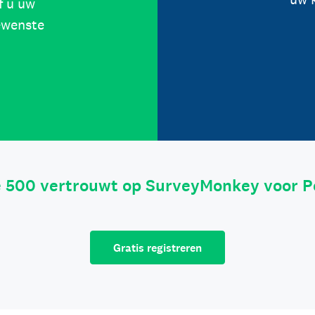
f u uw
ewenste
e 500 vertrouwt op SurveyMonkey voor P
Gratis registreren