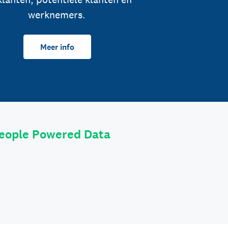
werknemers.
Meer info
eople Powered Data