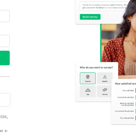
likt,
er e-