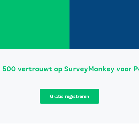
e 500 vertrouwt op SurveyMonkey voor P
Gratis registreren