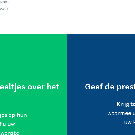
evant
 voor
eeltjes over het
Geef de pres
Krijg 
waarmee u
jes op hun
uw 
f u uw
ewenste