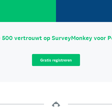
e 500 vertrouwt op SurveyMonkey voor P
Gratis registreren