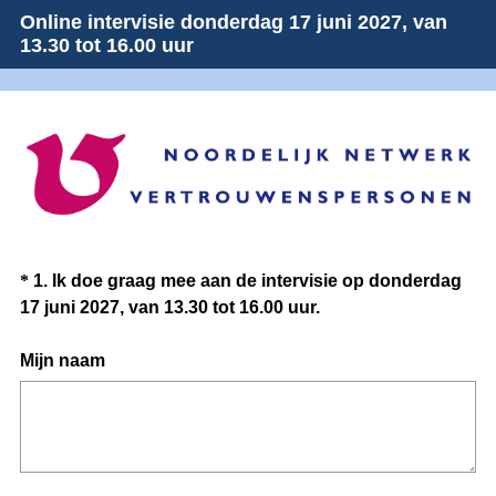
Online intervisie donderdag 17 juni 2027, van
13.30 tot 16.00 uur
Question
Title
Question
*
1
.
Ik doe graag mee aan de intervisie op donderdag
17 juni 2027, van 13.30 tot 16.00 uur.
Title
(
Mijn naam
V
e
r
e
i