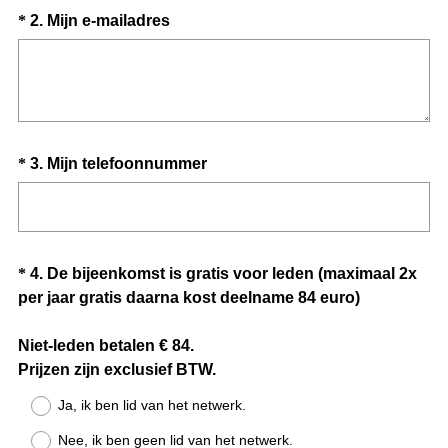
Question
(
*
2
.
Mijn e-mailadres
s
V
t
Title
e
.
r
)
e
i
Question
(
*
3
.
Mijn telefoonnummer
s
V
t
Title
e
.
r
)
e
Question
*
4
.
De bijeenkomst is gratis voor leden (maximaal 2x
i
per jaar gratis daarna kost deelname 84 euro)
Title
s
t
Niet-leden betalen € 84.
.
(
Prijzen zijn exclusief BTW.
)
V
Ja, ik ben lid van het netwerk.
e
Nee, ik ben geen lid van het netwerk.
r