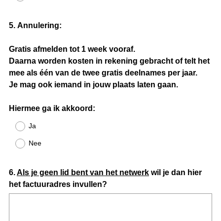
e
i
Question
5
.
Annulering:
s
Title
t
Gratis afmelden tot 1 week vooraf.
.
Daarna worden kosten in rekening gebracht of telt het
)
mee als één van de twee gratis deelnames per jaar.
Je mag ook iemand in jouw plaats laten gaan.
Hiermee ga ik akkoord:
Ja
Nee
Question
6
.
Als je geen lid bent van het netwerk
wil je dan hier
het factuuradres invullen?
Title