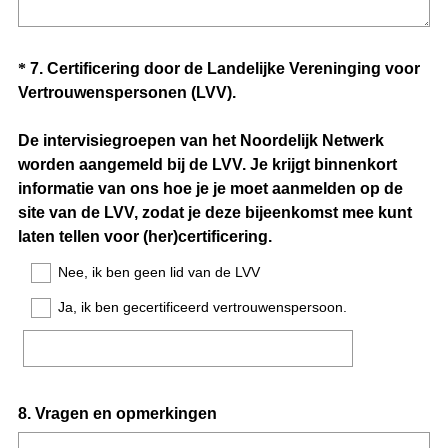
Question
*
7
.
Certificering door de Landelijke Vereninging voor
Vertrouwenspersonen (LVV).
Title
De intervisiegroepen van het Noordelijk Netwerk
worden aangemeld bij de LVV. Je krijgt binnenkort
informatie van ons hoe je je moet aanmelden op de
site van de LVV, zodat je deze bijeenkomst mee kunt
(
laten tellen voor (her)certificering.
V
Nee, ik ben geen lid van de LVV
e
Ja, ik ben gecertificeerd vertrouwenspersoon.
r
e
i
s
t
Question
8
.
Vragen en opmerkingen
.
Title