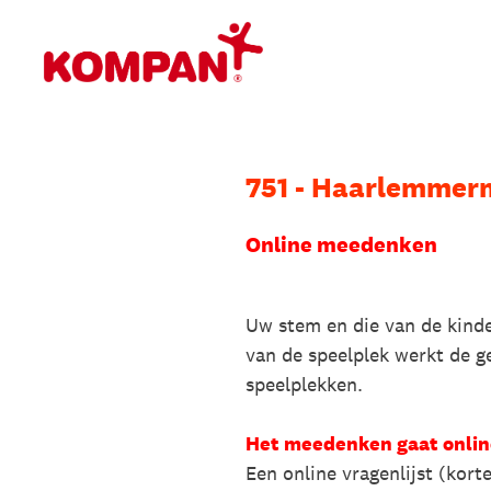
Overslaan
naar
content
751 - Haarlemmerm
Online meedenken
Uw stem en die van de kinde
van de speelplek werkt de g
speelplekken.
Het meedenken gaat online
Een online vragenlijst (kor