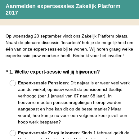
Aanmelden expertsessies Zakelijk Platform
2017
Op woensdag 20 september vindt ons Zakelijk Platform plaats.
Naast de plenaire discussie ‘Insurtech’ heb je de mogelijkheid om
één van onze expert-sessies bij te wonen. Wij horen graag welke
expertsessie jouw voorkeur heeft. Bedankt voor het invullen!
Question
(
*
1
.
Welke expert-sessie wil jij bijwonen?
V
Title
Expert-sessie Pensioen
: Dit najaar is er weer veel werk
e
aan de winkel; opnieuw wordt de pensioenrichtleeftijd
r
verhoogd (per 1 januari van 67 naar 68 jaar). In
e
hoeverre moeten pensioenregelingen hierop worden
i
aangepast en hoe kan dit op de beste manier? Maar
vooral, hoe kun je nu voor een volgende keer jezelf een
s
hoop werk besparen?
t
.
Expert-sessie Zorg/ Inkomen
: Sinds 1 februari geldt de
)