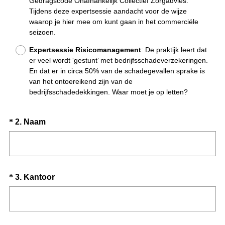
Gedragscode Onafhankelijk Collectief Zorgadvies.
Tijdens deze expertsessie aandacht voor de wijze
waarop je hier mee om kunt gaan in het commerciële
seizoen.
Expertsessie Risicomanagement
: De praktijk leert dat
er veel wordt ‘gestunt’ met bedrijfsschadeverzekeringen.
En dat er in circa 50% van de schadegevallen sprake is
van het ontoereikend zijn van de
bedrijfsschadedekkingen. Waar moet je op letten?
Question
(
*
2
.
Naam
V
Title
e
r
e
Question
(
*
3
.
Kantoor
i
V
Title
s
e
t
r
.
e