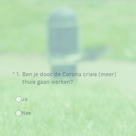
(Vereist.)
*
1
.
Ben je door de Corona crisis (meer)
thuis gaan werken?
Ja
Nee