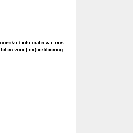
innenkort informatie van ons
(
llen voor (her)certificering.
V
e
r
e
i
s
t
.
)