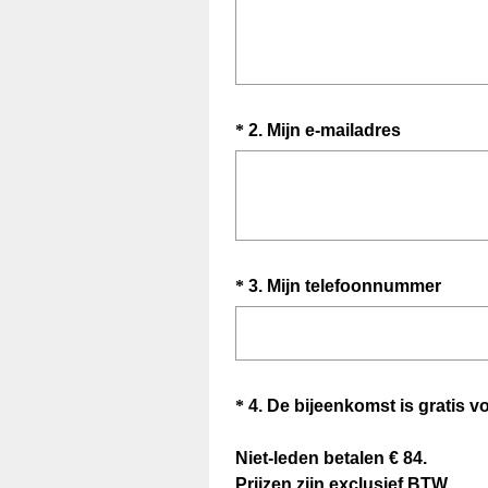
e
r
e
i
Question
(
*
2
.
Mijn e-mailadres
s
V
t
Title
e
.
r
)
e
i
Question
(
*
3
.
Mijn telefoonnummer
s
V
t
Title
e
.
r
)
e
Question
*
4
.
De bijeenkomst is gratis v
i
Title
s
Niet-leden betalen € 84.
t
(
Prijzen zijn exclusief BTW.