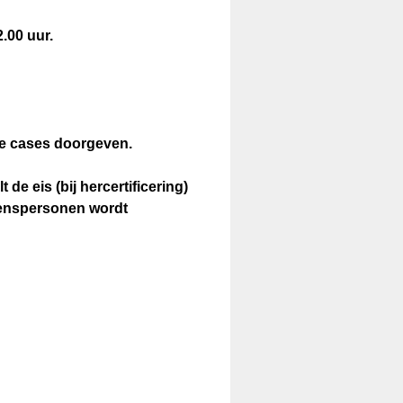
.00 uur.
je cases doorgeven.
e eis (bij hercertificering)
uwenspersonen wordt