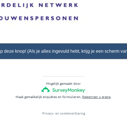
p deze knop! (Als je alles ingevuld hebt, krijg je een scherm v
Mogelijk gemaakt door
Maak gemakkelijk enquêtes en formulieren.
Registreer u gratis
.
Privacy-
en
cookieverklaring