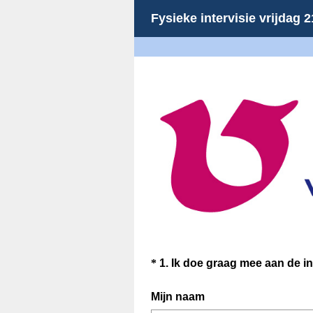
Fysieke intervisie vrijdag 
Question
Title
Question
*
1
.
Ik doe graag mee aan de int
Title
(
Mijn naam
V