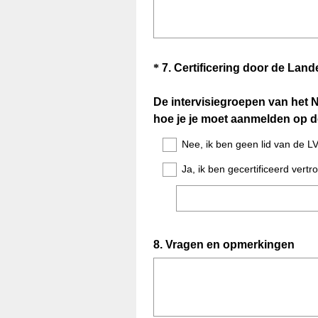
Question
*
7
.
Certificering door de Lan
Title
De intervisiegroepen van het N
hoe je je moet aanmelden op de 
Nee, ik ben geen lid van de L
Ja, ik ben gecertificeerd ver
Question
8
.
Vragen en opmerkingen
Title