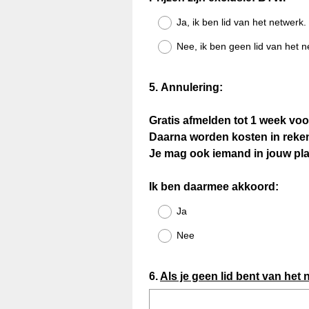
.
V
)
Ja, ik ben lid van het netwerk.
e
Nee, ik ben geen lid van het n
r
e
i
Question
5
.
Annulering:
s
Title
t
Gratis afmelden tot 1 week voo
.
Daarna worden kosten in rekeni
)
Je mag ook iemand in jouw pla
Ik ben daarmee akkoord:
Ja
Nee
Question
6
.
Als je geen lid bent van het 
Title