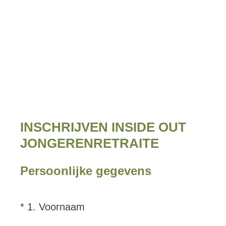
INSCHRIJVEN INSIDE OUT
JONGERENRETRAITE
Persoonlijke gegevens
(
*
1
.
Voornaam
Question
V
Title