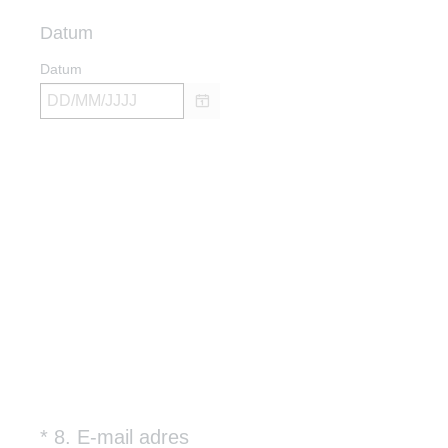
e
r
Datum
e
Datum
i
s
t
.
)
(
*
8
.
E-mail adres
Question