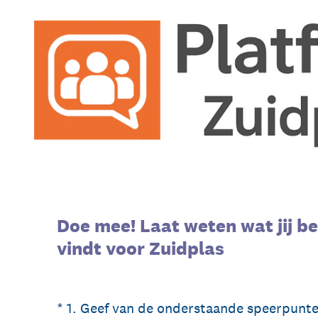
Overslaan
naar
content
Doe mee! Laat weten wat jij be
vindt voor Zuidplas
(Vereist.)
*
1
.
Geef van de onderstaande speerpunte