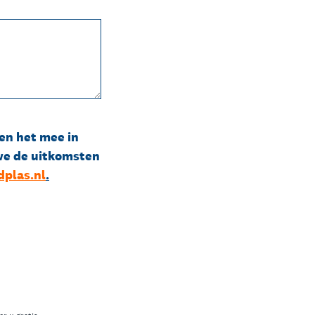
en het mee in
 we de uitkomsten
plas.nl
.