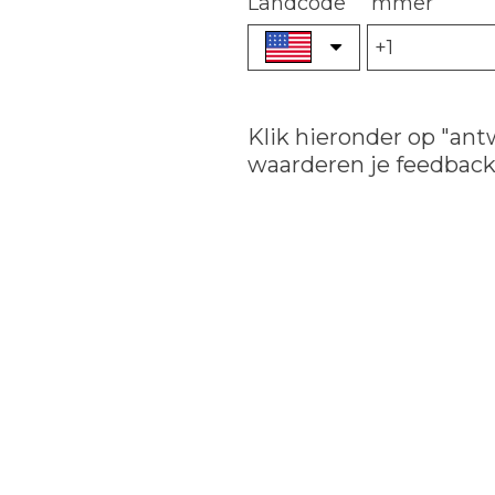
Landcode
mmer
Klik hieronder op "an
waarderen je feedback