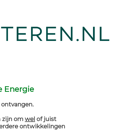
e Energie
g ontvangen.
n zijn om
wel
of juist
 verdere ontwikkelingen