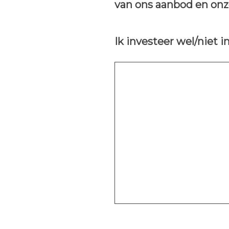
van ons aanbod en onz
Ik investeer wel/niet 
Question
Title