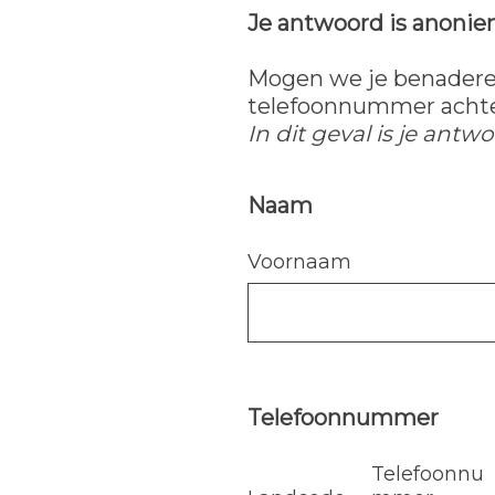
Je antwoord is anonie
Mogen we je benaderen
telefoonnummer achte
In dit geval is je ant
Naam
Question
Title
Voornaam
Telefoonnummer
Question
Title
Telefoonnu