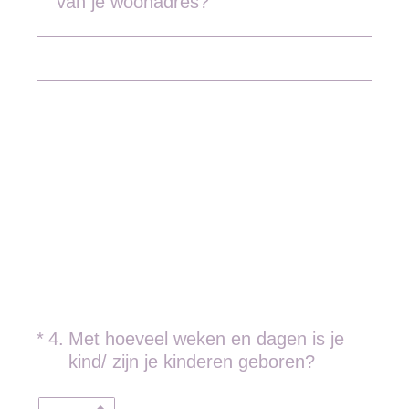
van je woonadres?
(Vereist.)
*
4
.
Met hoeveel weken en dagen is je
kind/ zijn je kinderen geboren?