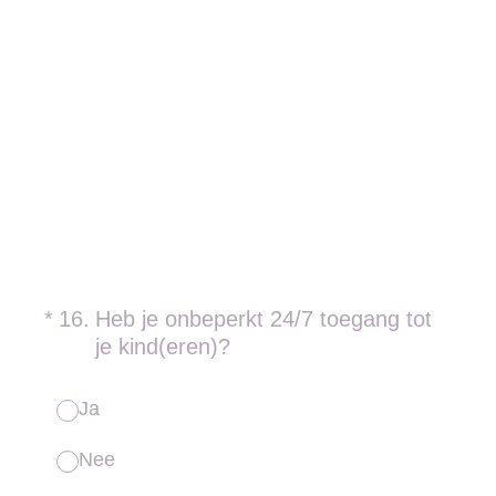
(Vereist.)
*
16
.
Heb je onbeperkt 24/7 toegang tot
je kind(eren)?
Ja
Nee