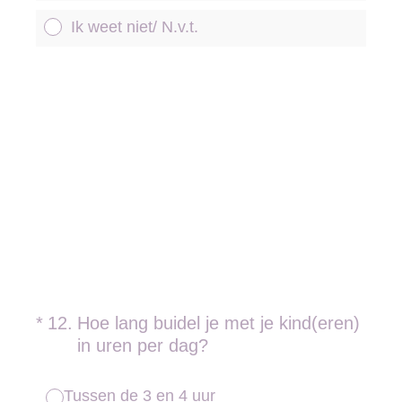
Ik weet niet/ N.v.t.
(Vereist.)
*
12
.
Hoe lang buidel je met je kind(eren)
in uren per dag?
Tussen de 3 en 4 uur