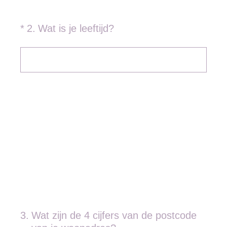
(Vereist.)
*
2
.
Wat is je leeftijd?
3
.
Wat zijn de 4 cijfers van de postcode