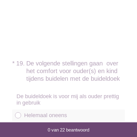
(Vereist.)
*
19
.
De volgende stellingen gaan over
het comfort voor ouder(s) en kind
tijdens buidelen met de buideldoek
De buideldoek is voor mij als ouder prettig
in gebruik
Helemaal oneens
Huidige voortgang,
0 van 22 beantwoord
Oneens