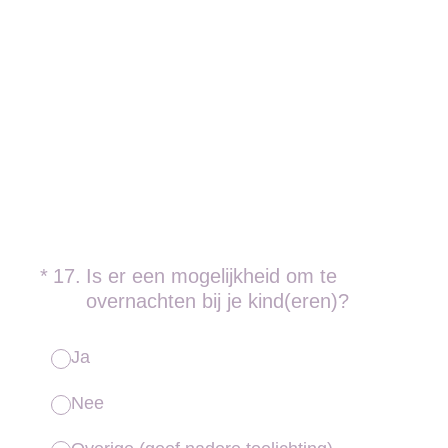
(Vereist.)
*
17
.
Is er een mogelijkheid om te
overnachten bij je kind(eren)?
Ja
Nee