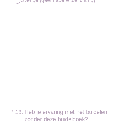
Overige (geef nadere toelichting)
(Vereist.)
*
18
.
Heb je ervaring met het buidelen
zonder deze buideldoek?