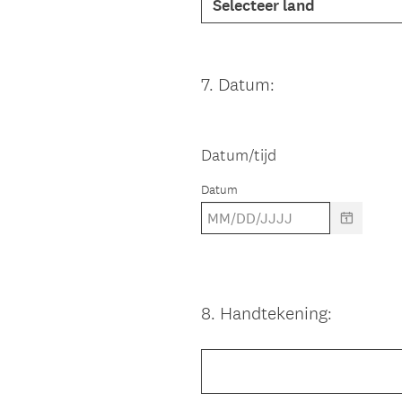
7
.
Datum:
Question
Title
Datum/tijd
Datum
8
.
Handtekening:
Question
Title