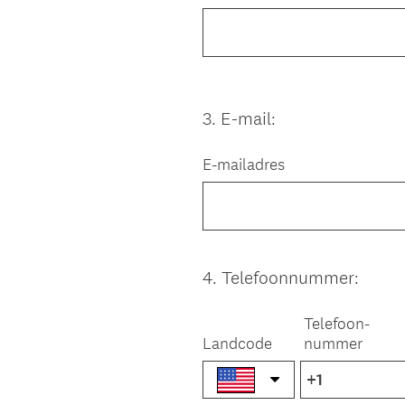
3
.
E-mail:
Question
Title
E-mailadres
4
.
Telefoonnummer:
Question
Title
Telefoon-
Landcode
nummer