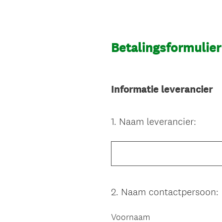
Betalingsformulier
Informatie leverancier
1
.
Naam leverancier:
Question
Title
2
.
Naam contactpersoon:
Question
Title
Voornaam