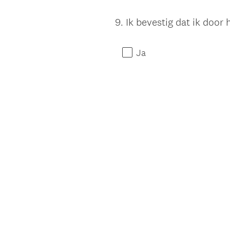
9
.
Ik bevestig dat ik door
Question
Title
Ja