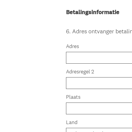
Betalingsinformatie
6
.
Adres ontvanger betali
Question
Title
Adres
Adresregel 2
Plaats
Land