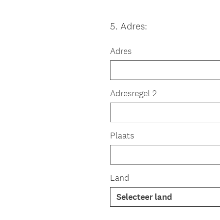
5
.
Adres:
Question
Title
Adres
Adresregel 2
Plaats
Land