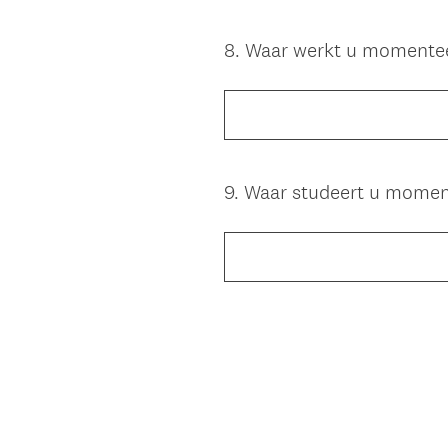
8
.
Waar werkt u momente
Question
Title
9
.
Waar studeert u momen
Question
Title