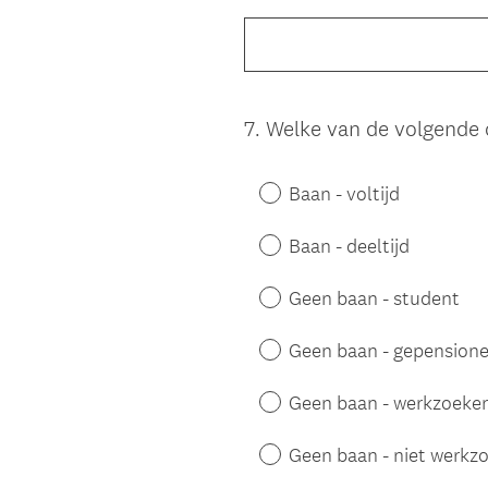
Title
7
.
Welke van de volgende o
Question
Title
Baan - voltijd
Baan - deeltijd
Geen baan - student
Geen baan - gepension
Geen baan - werkzoeke
Geen baan - niet werkz