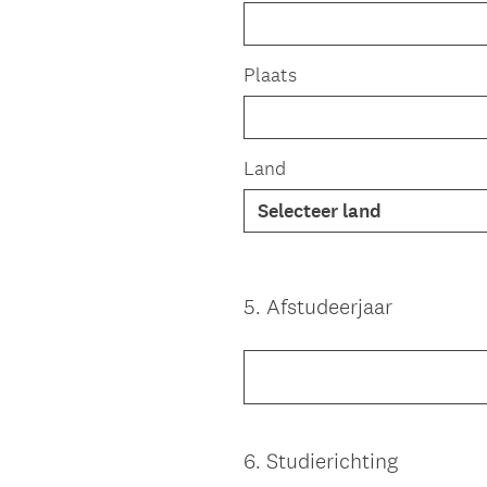
Plaats
Land
5
.
Afstudeerjaar
Question
Title
6
.
Studierichting
Question