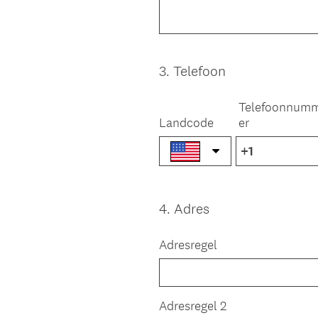
3
.
Telefoon
Question
Title
Telefoonnum
Landcode
er
4
.
Adres
Question
Title
Adresregel
Adresregel 2