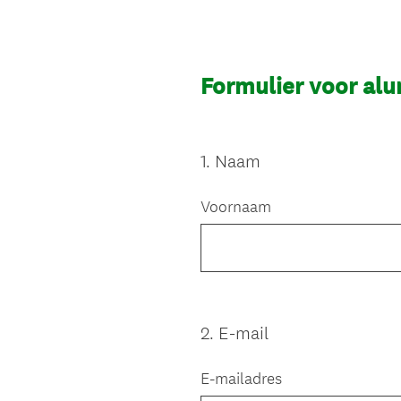
Formulier voor alu
1
.
Naam
Question
Title
Voornaam
2
.
E-mail
Question
Title
E-mailadres