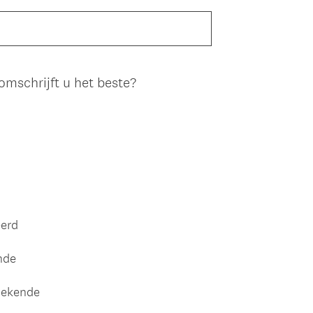
mschrijft u het beste?
eerd
nde
oekende