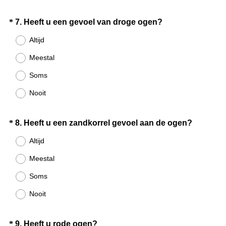
t
.
Question
(
*
7
.
Heeft u een gevoel van droge ogen?
)
V
Title
Altijd
e
Meestal
r
e
Soms
i
Nooit
s
t
.
Question
(
*
8
.
Heeft u een zandkorrel gevoel aan de ogen?
)
V
Title
Altijd
e
Meestal
r
e
Soms
i
Nooit
s
t
.
Question
(
*
9
.
Heeft u rode ogen?