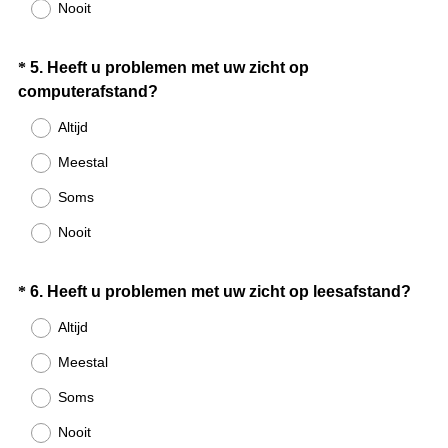
Nooit
s
t
.
Question
*
5
.
Heeft u problemen met uw zicht op
)
(
computerafstand?
Title
V
Altijd
e
Meestal
r
e
Soms
i
Nooit
s
t
.
Question
(
*
6
.
Heeft u problemen met uw zicht op leesafstand?
)
V
Title
Altijd
e
Meestal
r
e
Soms
i
Nooit
s