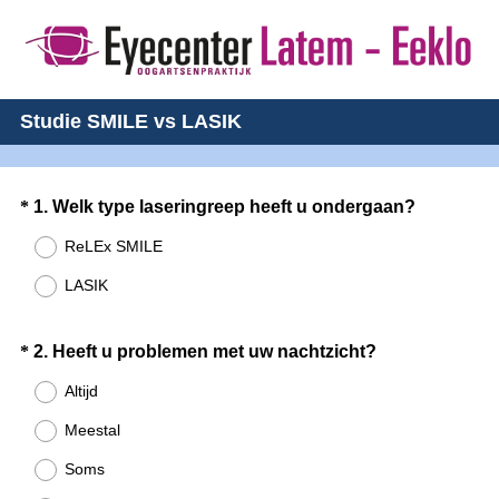
Studie SMILE vs LASIK
Question
(
*
1
.
Welk type laseringreep heeft u ondergaan?
V
Title
ReLEx SMILE
e
LASIK
r
e
i
Question
(
*
2
.
Heeft u problemen met uw nachtzicht?
s
V
Title
Altijd
t
e
.
Meestal
r
)
e
Soms
i