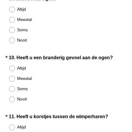
)
V
Title
Altijd
e
Meestal
r
e
Soms
i
Nooit
s
t
.
Question
(
*
10
.
Heeft u een branderig gevoel aan de ogen?
)
V
Title
Altijd
e
Meestal
r
e
Soms
i
Nooit
s
t
.
Question
(
*
11
.
Heeft u korstjes tussen de wimperharen?
)
V
Title
Altijd
e