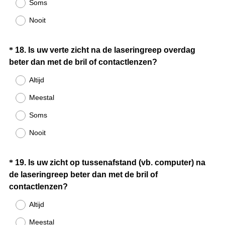
Soms
i
Nooit
s
t
.
Question
*
18
.
Is uw verte zicht na de laseringreep overdag
)
(
beter dan met de bril of contactlenzen?
Title
V
Altijd
e
Meestal
r
e
Soms
i
Nooit
s
t
.
Question
*
19
.
Is uw zicht op tussenafstand (vb. computer) na
)
de laseringreep beter dan met de bril of
Title
(
contactlenzen?
V
Altijd
e
Meestal
r