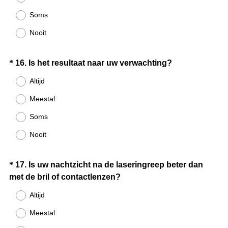
e
Soms
i
Nooit
s
t
.
Question
(
*
16
.
Is het resultaat naar uw verwachting?
)
V
Title
Altijd
e
Meestal
r
e
Soms
i
Nooit
s
t
.
Question
*
17
.
Is uw nachtzicht na de laseringreep beter dan
)
(
met de bril of contactlenzen?
Title
V
Altijd
e
Meestal
r
e