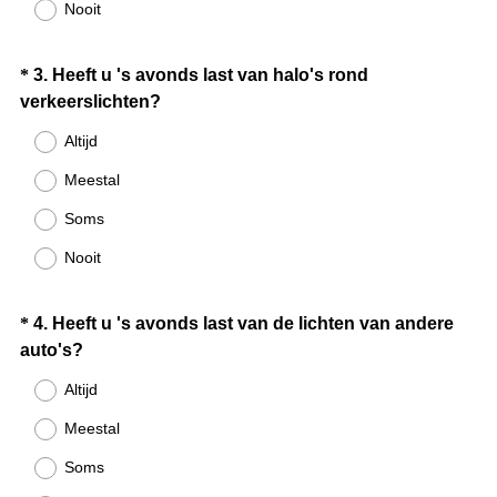
Nooit
s
t
.
Question
*
3
.
Heeft u 's avonds last van halo's rond
)
(
verkeerslichten?
Title
V
Altijd
e
Meestal
r
e
Soms
i
Nooit
s
t
.
Question
*
4
.
Heeft u 's avonds last van de lichten van andere
)
(
auto's?
Title
V
Altijd
e
Meestal
r
e
Soms
i