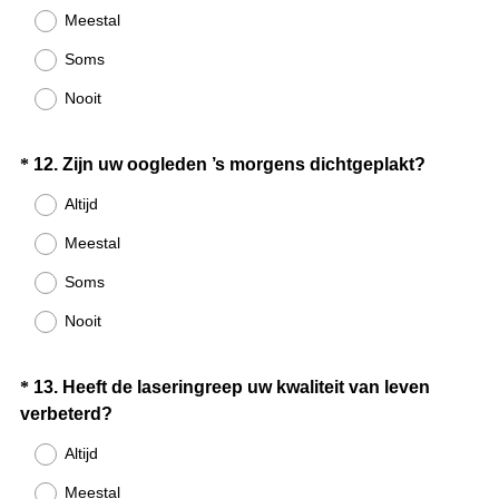
Meestal
r
e
Soms
i
Nooit
s
t
.
Question
(
*
12
.
Zijn uw oogleden ’s morgens dichtgeplakt?
)
V
Title
Altijd
e
Meestal
r
e
Soms
i
Nooit
s
t
.
Question
*
13
.
Heeft de laseringreep uw kwaliteit van leven
)
(
verbeterd?
Title
V
Altijd
e
Meestal
r