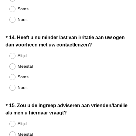
e
Soms
i
Nooit
s
t
.
Question
*
14
.
Heeft u nu minder last van irritatie aan uw ogen
)
(
dan voorheen met uw contactlenzen?
Title
V
Altijd
e
Meestal
r
e
Soms
i
Nooit
s
t
.
Question
*
15
.
Zou u de ingreep adviseren aan vrienden/familie
)
(
als men u hiernaar vraagt?
Title
V
Altijd
e
Meestal
r