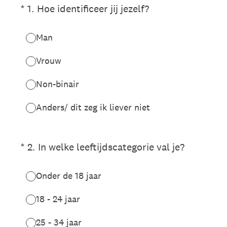
(Vereist.)
*
1
.
Hoe identificeer jij jezelf?
Man
Vrouw
Non-binair
Anders/ dit zeg ik liever niet
(Vereist.)
*
2
.
In welke leeftijdscategorie val je?
Onder de 18 jaar
18 - 24 jaar
25 - 34 jaar