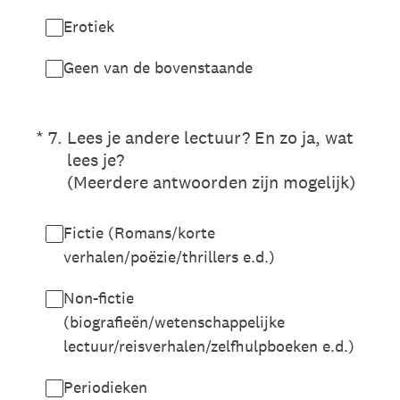
Erotiek
Geen van de bovenstaande
(Vereist.)
*
7
.
Lees je andere lectuur? En zo ja, wat
lees je?
(Meerdere antwoorden zijn mogelijk)
Fictie (Romans/korte
verhalen/poëzie/thrillers e.d.)
Non-fictie
(biografieën/wetenschappelijke
lectuur/reisverhalen/zelfhulpboeken e.d.)
Periodieken