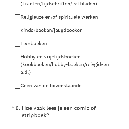
(kranten/tijdschriften/vakbladen)
Religieuze en/of spirituele werken
Kinderboeken/jeugdboeken
Leerboeken
Hobby-en vrijetijdsboeken
(kookboeken/hobby-boeken/reisgidsen
e.d.)
Geen van de bovenstaande
(Vereist.)
*
8
.
Hoe vaak lees je een comic of
stripboek?