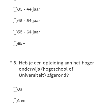
35 - 44 jaar
45 - 54 jaar
55 - 64 jaar
65+
(Vereist.)
*
3
.
Heb je een opleiding aan het hoger
onderwijs (hogeschool of
Universiteit) afgerond?
Ja
Nee