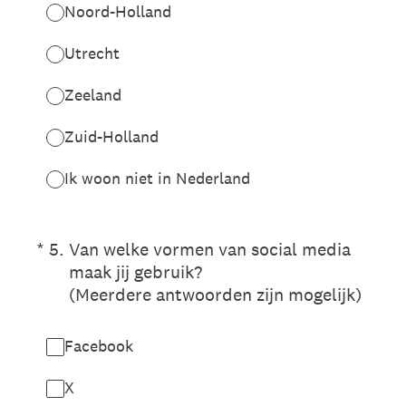
Noord-Holland
Utrecht
Zeeland
Zuid-Holland
Ik woon niet in Nederland
(Vereist.)
*
5
.
Van welke vormen van social media
maak jij gebruik?
(Meerdere antwoorden zijn mogelijk)
Facebook
X