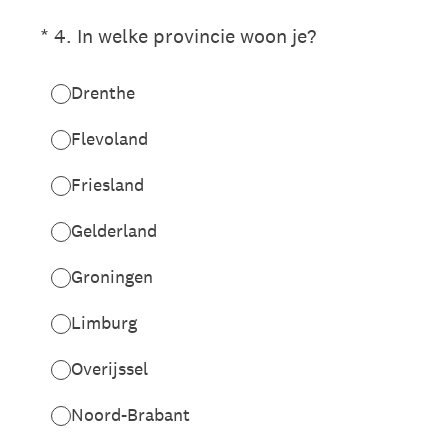
(Vereist.)
*
4
.
In welke provincie woon je?
Drenthe
Flevoland
Friesland
Gelderland
Groningen
Limburg
Overijssel
Noord-Brabant