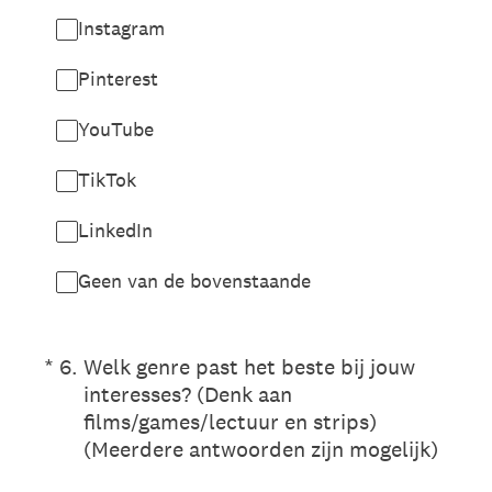
Instagram
Pinterest
YouTube
TikTok
LinkedIn
Geen van de bovenstaande
(Vereist.)
*
6
.
Welk genre past het beste bij jouw
interesses? (Denk aan
films/games/lectuur en strips)
(Meerdere antwoorden zijn mogelijk)