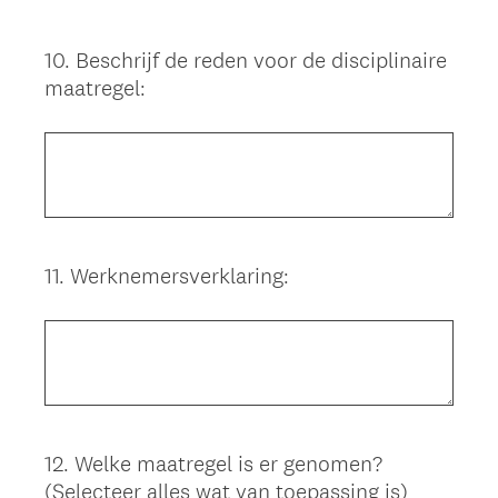
10
.
Beschrijf de reden voor de disciplinaire
Question
maatregel:
Title
11
.
Werknemersverklaring:
Question
Title
12
.
Welke maatregel is er genomen?
Question
(Selecteer alles wat van toepassing is)
Title