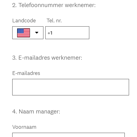
2
.
Telefoonnummer werknemer:
Question
Title
Landcode
Tel. nr.
3
.
E-mailadres werknemer:
Question
Title
E-mailadres
4
.
Naam manager:
Question
Title
Voornaam