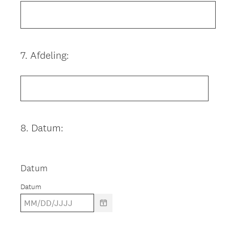
7
.
Afdeling:
Question
Title
8
.
Datum:
Question
Title
Datum
Datum