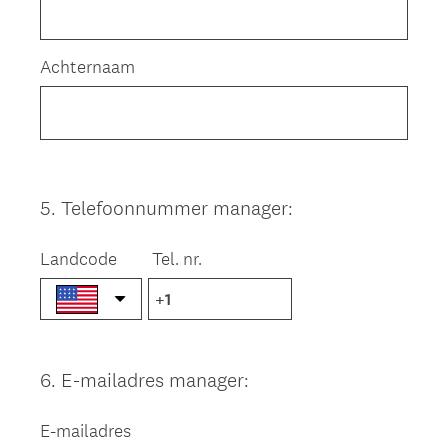
Achternaam
5
.
Telefoonnummer manager:
Question
Title
Landcode
Tel. nr.
6
.
E-mailadres manager:
Question
Title
E-mailadres