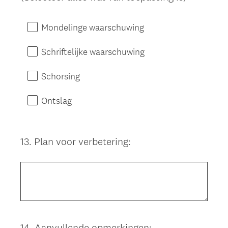
Mondelinge waarschuwing
Schriftelijke waarschuwing
Schorsing
Ontslag
13
.
Plan voor verbetering:
Question
Title
14
.
Aanvullende opmerkingen:
Question