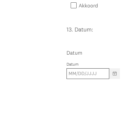
Akkoord
13
.
Datum:
Question
Title
Datum
Datum