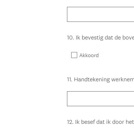
Title
10
.
Ik bevestig dat de bove
Question
Title
Akkoord
11
.
Handtekening werknem
Question
Title
12
.
Ik besef dat ik door h
Question
Title