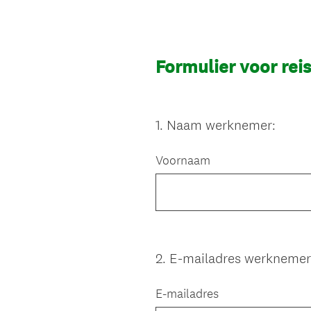
Formulier voor rei
1
.
Naam werknemer:
Question
Title
Voornaam
2
.
E-mailadres werknemer
Question
Title
E-mailadres