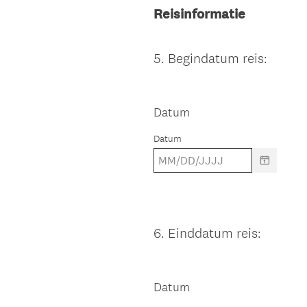
Reisinformatie
5
.
Begindatum reis:
Question
Title
Datum
Datum
6
.
Einddatum reis:
Question
Title
Datum