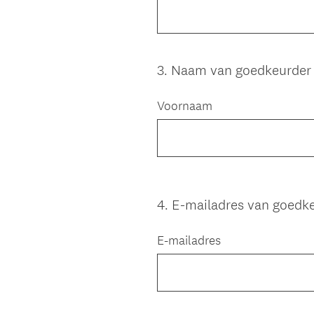
3
.
Naam van goedkeurder 
Question
Title
Voornaam
4
.
E-mailadres van goedk
Question
Title
E-mailadres