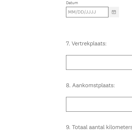
Datum
7
.
Vertrekplaats:
Question
Title
8
.
Aankomstplaats:
Question
Title
9
.
Totaal aantal kilometer
Question