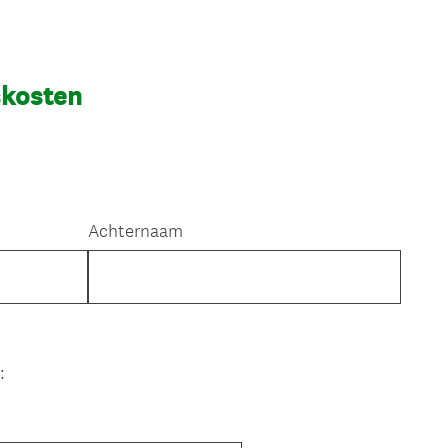
skosten
Achternaam
: