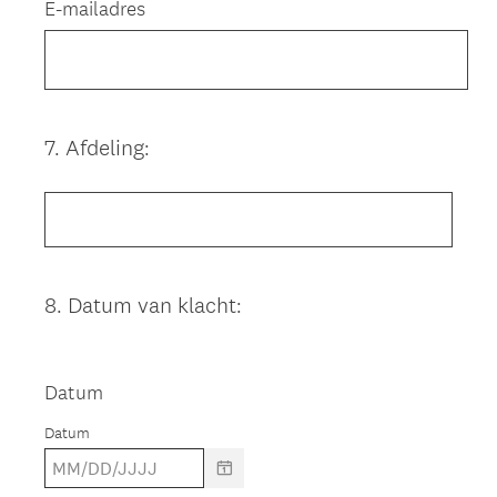
E-mailadres
7
.
Afdeling:
Question
Title
8
.
Datum van klacht:
Question
Title
Datum
Datum