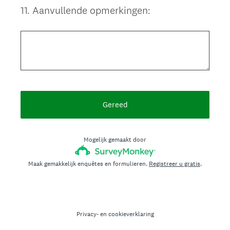
11
.
Aanvullende opmerkingen:
Question
Title
Gereed
Mogelijk gemaakt door
Maak gemakkelijk enquêtes en formulieren.
Registreer u gratis
.
Privacy-
en
cookieverklaring