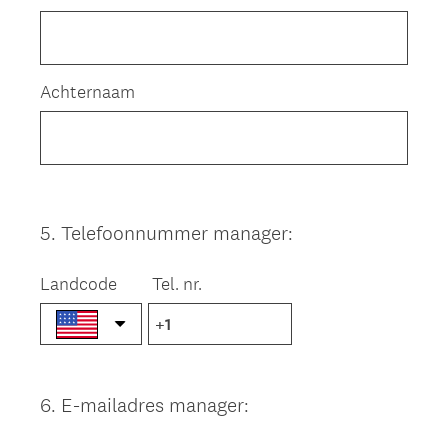
Achternaam
5
.
Telefoonnummer manager:
Question
Title
Landcode
Tel. nr.
6
.
E-mailadres manager:
Question
Title