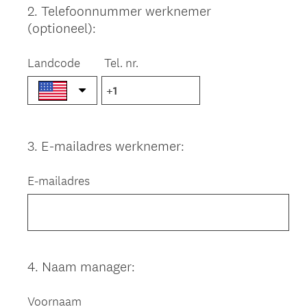
2
.
Telefoonnummer werknemer
Question
(optioneel):
Title
Landcode
Tel. nr.
3
.
E-mailadres werknemer:
Question
Title
E-mailadres
4
.
Naam manager:
Question
Title
Voornaam