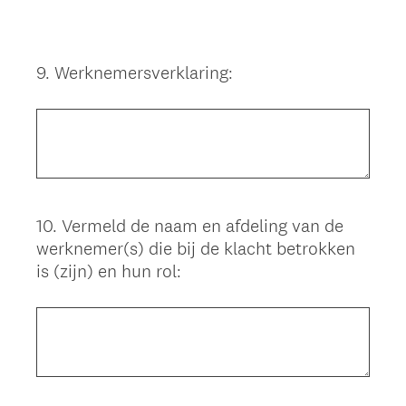
9
.
Werknemersverklaring:
Question
Title
10
.
Vermeld de naam en afdeling van de
Question
werknemer(s) die bij de klacht betrokken
Title
is (zijn) en hun rol: