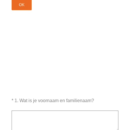
OK
(Vereist.)
*
1
.
Wat is je voornaam en familienaam?