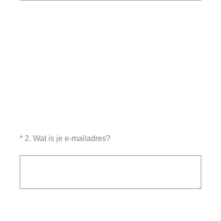
(Vereist.)
*
2
.
Wat is je e-mailadres?