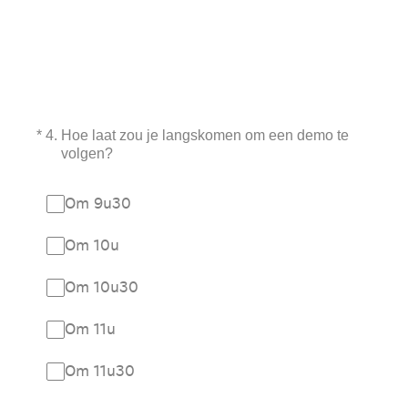
(Vereist.)
*
4
.
Hoe laat zou je langskomen om een demo te
volgen?
Om 9u30
Om 10u
Om 10u30
Om 11u
Om 11u30