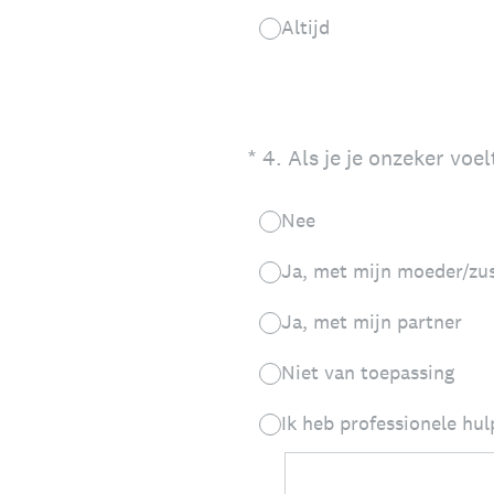
Altijd
(Vereist.)
*
4
.
Als je je onzeker voe
Nee
Ja, met mijn moeder/zu
Ja, met mijn partner
Niet van toepassing
Ik heb professionele hul