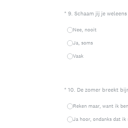
(Vereist.)
*
9
.
Schaam jij je weleens
Nee, nooit
Ja, soms
Vaak
(Vereist.)
*
10
.
De zomer breekt bijna
Reken maar, want ik ben 
Ja hoor, ondanks dat ik