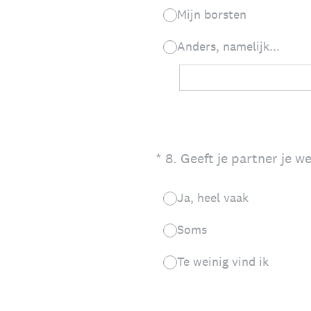
Mijn borsten
Anders, namelijk...
(Vereist.)
*
8
.
Geeft je partner je w
Ja, heel vaak
Soms
Te weinig vind ik