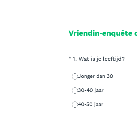
Overslaan
naar
content
Vriendin-enquête o
(Vereist.)
*
1
.
Wat is je leeftijd?
Jonger dan 30
30-40 jaar
40-50 jaar