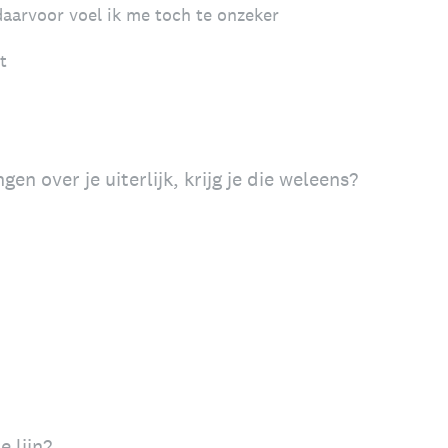
daarvoor voel ik me toch te onzeker
t
n over je uiterlijk, krijg je die weleens?
e lijn?