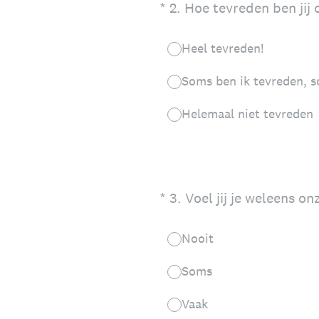
(Vereist.)
*
2
.
Hoe tevreden ben jij 
Heel tevreden!
Soms ben ik tevreden, s
Helemaal niet tevreden
(Vereist.)
*
3
.
Voel jij je weleens on
Nooit
Soms
Vaak