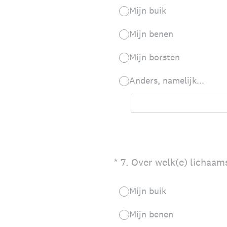
Mijn buik
Mijn benen
Mijn borsten
Anders, namelijk...
(Vereist.)
*
7
.
Over welk(e) lichaams
Mijn buik
Mijn benen