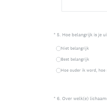
(Vereist.)
*
5
.
Hoe belangrijk is je ui
Niet belangrijk
Best belangrijk
Hoe ouder ik word, hoe 
(Vereist.)
*
6
.
Over welk(e) lichaam