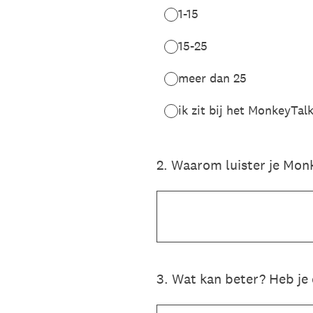
1-15
15-25
meer dan 25
ik zit bij het MonkeyTalk
2
.
Waarom luister je Mon
3
.
Wat kan beter? Heb je 