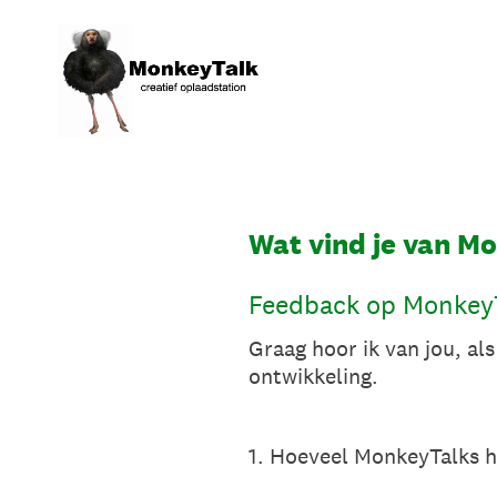
Overslaan
naar
content
Wat vind je van M
Feedback op MonkeyTa
Graag hoor ik van jou, al
ontwikkeling.
1
.
Hoeveel MonkeyTalks he