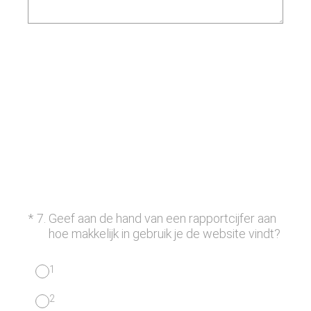
(Vereist.)
*
7
.
Geef aan de hand van een rapportcijfer aan
hoe makkelijk in gebruik je de website vindt?
1
2