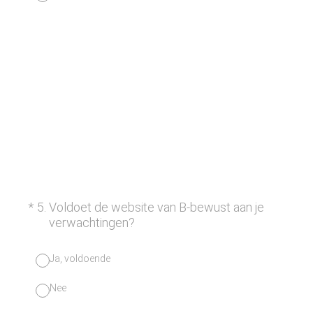
(Vereist.)
*
5
.
Voldoet de website van B-bewust aan je
verwachtingen?
Ja, voldoende
Nee