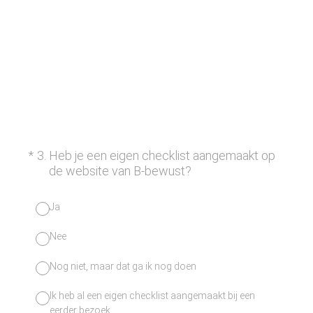
(Vereist.)
*
3
.
Heb je een eigen checklist aangemaakt op
de website van B-bewust?
Ja
Nee
Nog niet, maar dat ga ik nog doen
Ik heb al een eigen checklist aangemaakt bij een
eerder bezoek