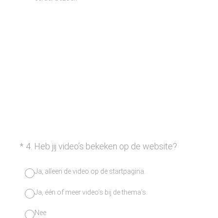
(Vereist.)
*
4
.
Heb jij video’s bekeken op de website?
Ja, alleen de video op de startpagina.
Ja, één of meer video’s bij de thema’s.
Nee