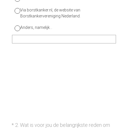
Via borstkanker.nl, de website van
Borstkankervereniging Nederland.
Anders, namelijk...
(Vereist.)
*
2
.
Wat is voor jou de belangrijkste reden om