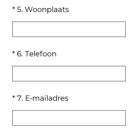
(Vereist.)
*
5
.
Woonplaats
(Vereist.)
*
6
.
Telefoon
(Vereist.)
*
7
.
E-mailadres