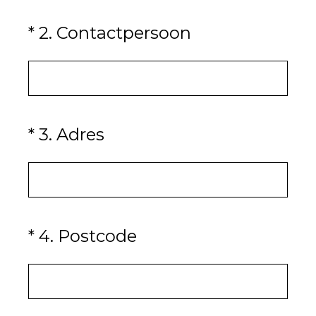
(Vereist.)
*
2
.
Contactpersoon
(Vereist.)
*
3
.
Adres
(Vereist.)
*
4
.
Postcode