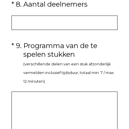
(Vereist.)
*
8
.
Aantal deelnemers
(Vereist.)
*
9
.
Programma van de te
spelen stukken
(verschillende delen van een stuk afzonderlijk
vermelden inclusief tijdsduur, totaal min. 7 / max.
12 minuten)