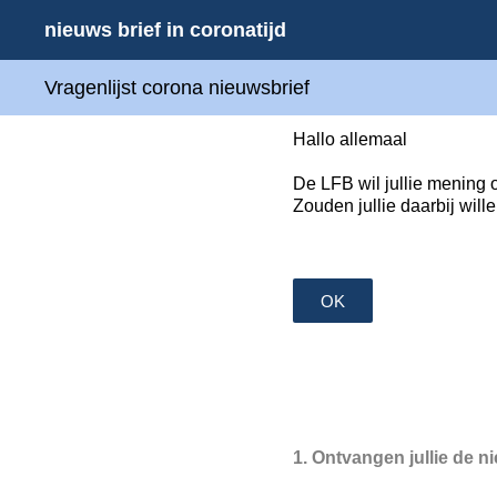
Overslaan
nieuws brief in coronatijd
naar
content
Vragenlijst corona nieuwsbrief
Hallo allemaal
De LFB wil jullie mening 
Zouden jullie daarbij wil
OK
1
.
Ontvangen jullie de n