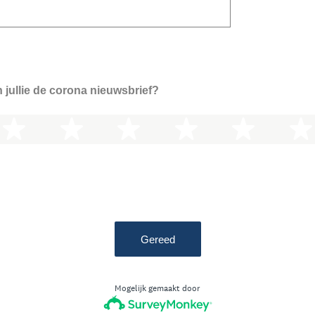
 jullie de corona nieuwsbrief?
terren
3 sterren
4 sterren
5 sterren
6 sterren
7 ster
Gereed
Mogelijk gemaakt door