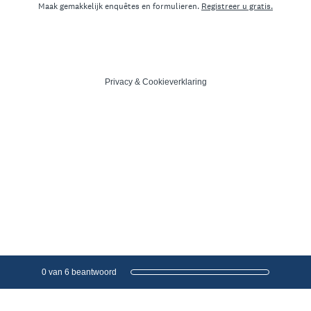
Maak gemakkelijk enquêtes en formulieren.
Registreer u gratis.
Privacy
&
Cookieverklaring
Huidige voortgang,
0 van 6 beantwoord