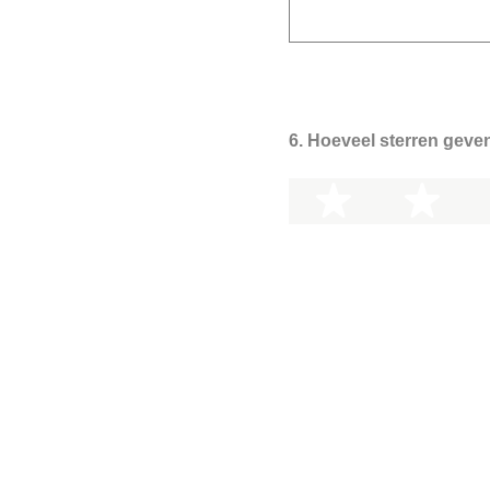
6
.
Hoeveel sterren geven
1 ster
2 s