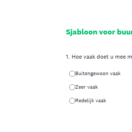
Overslaan
naar
content
Sjabloon voor bu
1
.
Hoe vaak doet u mee me
Buitengewoon vaak
Zeer vaak
Redelijk vaak