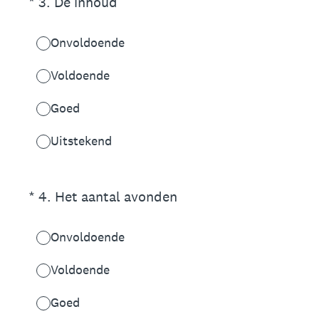
(Vereist.)
*
3
.
De inhoud
Onvoldoende
Voldoende
Goed
Uitstekend
(Vereist.)
*
4
.
Het aantal avonden
Onvoldoende
Voldoende
Goed