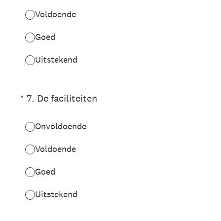
Voldoende
Goed
Uitstekend
(Vereist.)
*
7
.
De faciliteiten
Onvoldoende
Voldoende
Goed
Uitstekend