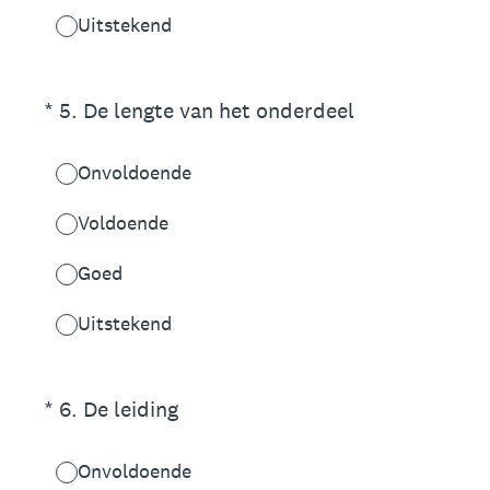
Uitstekend
(Vereist.)
*
5
.
De lengte van het onderdeel
Onvoldoende
Voldoende
Goed
Uitstekend
(Vereist.)
*
6
.
De leiding
Onvoldoende