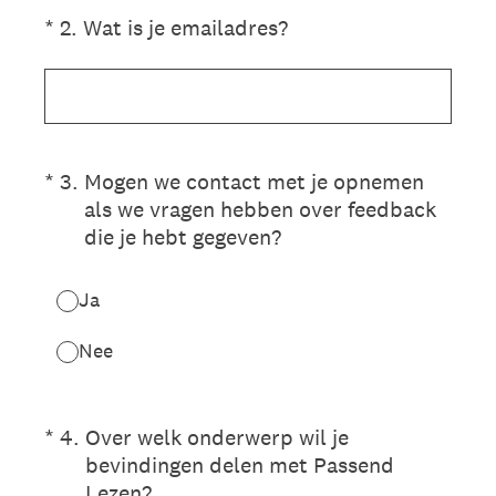
(Vereist.)
*
2
.
Wat is je emailadres?
(Vereist.)
*
3
.
Mogen we contact met je opnemen
als we vragen hebben over feedback
die je hebt gegeven?
Ja
Nee
(Vereist.)
*
4
.
Over welk onderwerp wil je
bevindingen delen met Passend
Lezen?