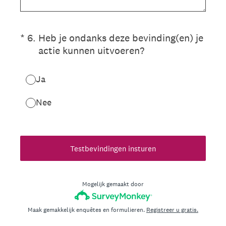
(Vereist.)
*
6
.
Heb je ondanks deze bevinding(en) je
actie kunnen uitvoeren?
Ja
Nee
Testbevindingen insturen
Mogelijk gemaakt door
Maak gemakkelijk enquêtes en formulieren.
Registreer u gratis.