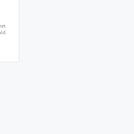
het
ld.