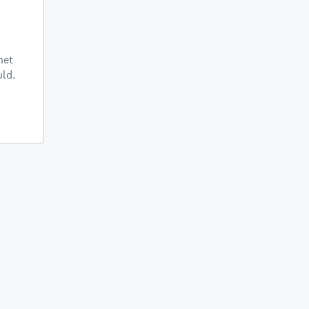
het
ld.