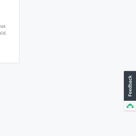
het
ld.