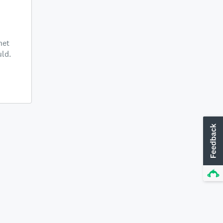
het
ld.