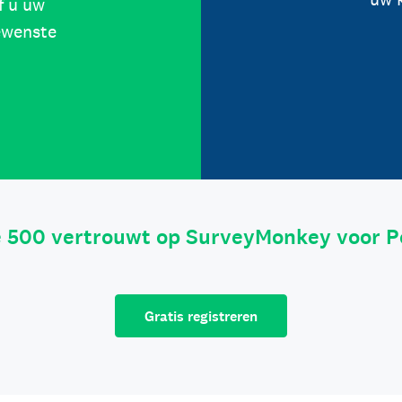
f u uw
ewenste
e 500 vertrouwt op SurveyMonkey voor P
Gratis registreren