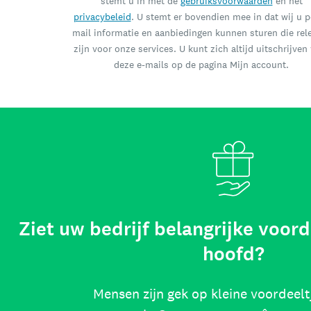
stemt u in met de
gebruiksvoorwaarden
en het
privacybeleid
. U stemt er bovendien mee in dat wij u p
mail informatie en aanbiedingen kunnen sturen die rel
zijn voor onze services. U kunt zich altijd uitschrijven
deze e-mails op de pagina Mijn account.
Ziet uw bedrijf belangrijke voord
hoofd?
Mensen zijn gek op kleine voordeelt