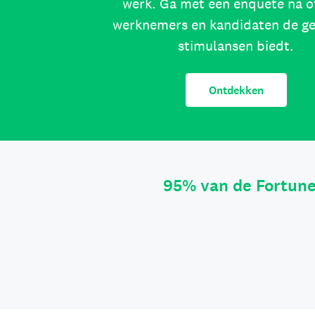
werk. Ga met een enquête na o
werknemers en kandidaten de g
stimulansen biedt.
Ontdekken
95% van de Fortun