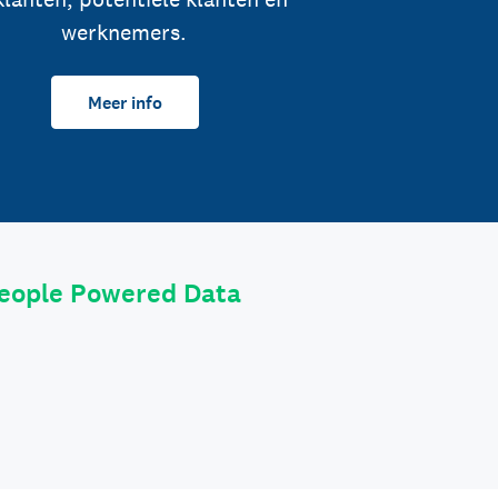
werknemers.
Meer info
eople Powered Data