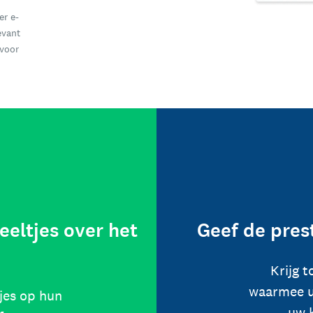
er e-
evant
 voor
eeltjes over het
Geef de pres
Krijg 
waarmee u
jes op hun
uw 