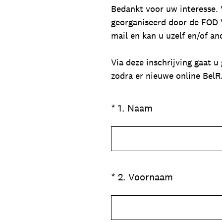
Bedankt voor uw interesse. V
georganiseerd door de FOD V
mail en kan u uzelf en/of an
Via deze inschrijving gaat u
zodra er nieuwe online BelR
(Vereist.)
*
1
.
Naam
(Vereist.)
*
2
.
Voornaam