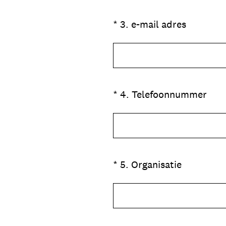
(Vereist.)
*
3
.
e-mail adres
(Vereist.)
*
4
.
Telefoonnummer
(Vereist.)
*
5
.
Organisatie