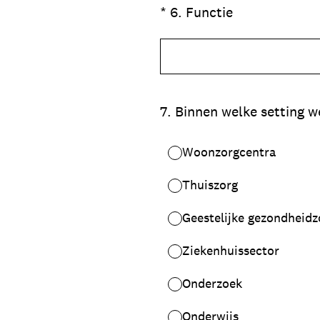
(Vereist.)
*
6
.
Functie
7
.
Binnen welke setting w
Woonzorgcentra
Thuiszorg
Geestelijke gezondheidz
Ziekenhuissector
Onderzoek
Onderwijs