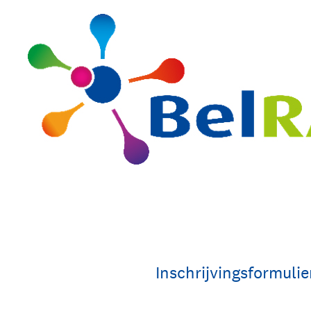
Overslaan
naar
content
Inschrijvingsformulie