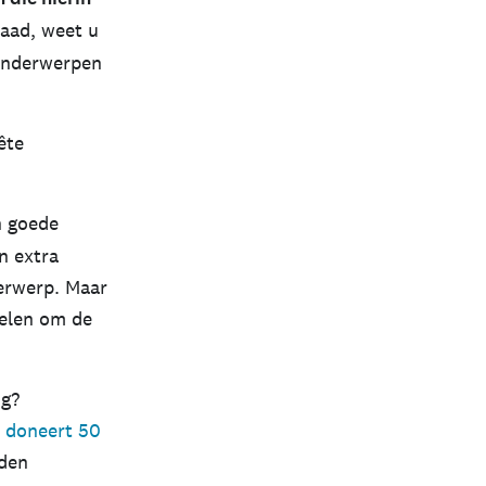
aad, weet u
 onderwerpen
ête
n goede
n extra
derwerp. Maar
felen om de
ng?
e
doneert 50
rden