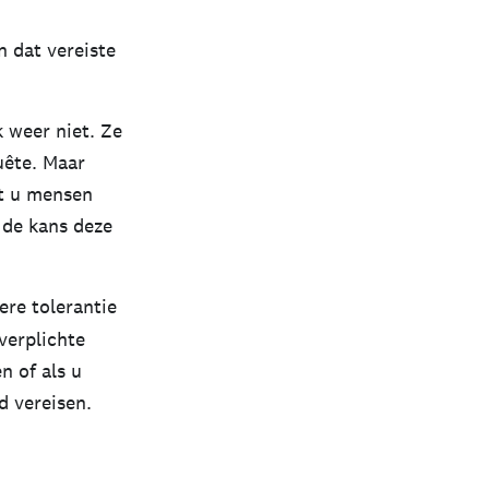
n dat vereiste
 weer niet. Ze
uête. Maar
at u mensen
 de kans deze
re tolerantie
verplichte
n of als u
 vereisen.