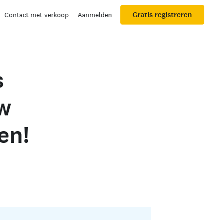
Gratis registreren
Contact met verkoop
Aanmelden
s
w
en!