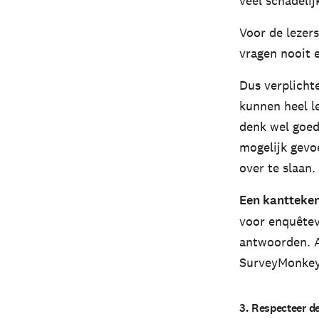
veel schadeli
Voor de lezer
vragen nooit 
Dus verplicht
kunnen heel le
denk wel goed
mogelijk gevo
over te slaan.
Een kantteke
voor enquêtev
antwoorden. A
SurveyMonkey 
3. Respecteer d