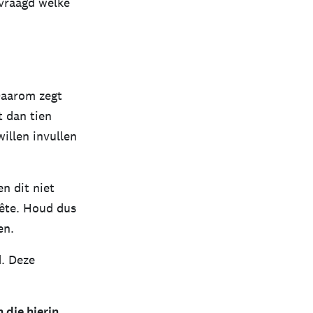
vraagd welke
Daarom zegt
 dan tien
illen invullen
n dit niet
uête. Houd dus
en.
d. Deze
 die hierin