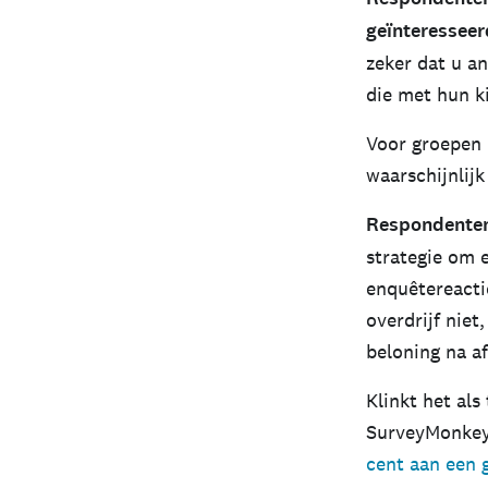
geïnteresseer
zeker dat u a
die met hun k
Voor groepen 
waarschijnlijk
Respondenten 
strategie om 
enquêtereacti
overdrijf nie
beloning na af
Klinkt het als
SurveyMonkey
cent aan een 