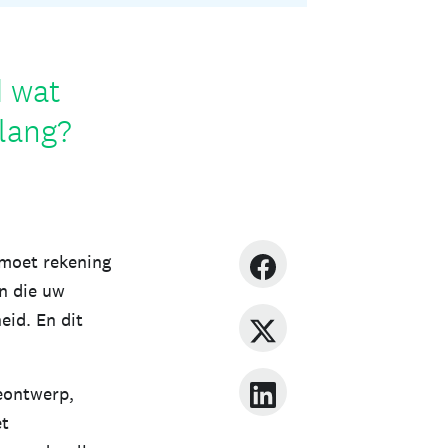
d wat
lang?
 moet rekening
n die uw
eid. En dit
eontwerp,
et