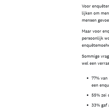
Voor enquêtem
lijken om men
mensen gevoeli
Maar voor enq
persoonlijk w
enquêtemoehe
Sommige vrage
wel een verras
77% van 
een enqu
55% zei 
33% gaf 