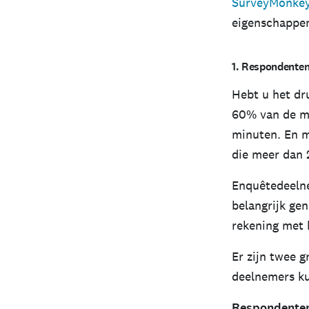
SurveyMonkey
eigenschappen
1. Respondenten
Hebt u het dr
60% van de me
minuten. En m
die meer dan 
Enquêtedeelne
belangrijk ge
rekening met 
Er zijn twee 
deelnemers ku
Respondenten 