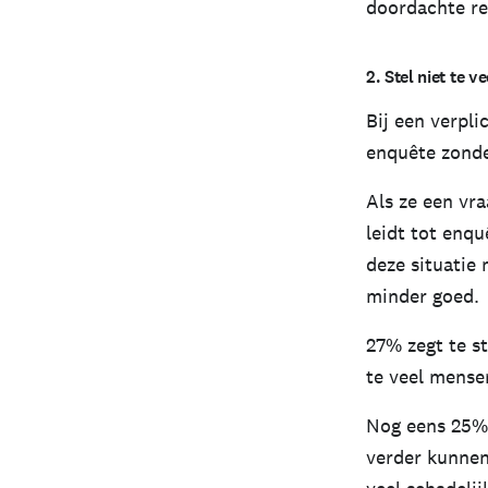
doordachte re
2. Stel niet te 
Bij een verpl
enquête zonder
Als ze een vra
leidt tot enq
deze situatie
minder goed.
27% zegt te s
te veel mensen
Nog eens 25% 
verder kunnen