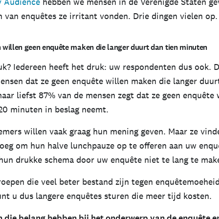
 Audience
hebben we mensen in de Verenigde Staten ge
 van enquêtes ze irritant vonden. Drie dingen vielen op.
 willen geen enquête maken die langer duurt dan tien minuten
uk? Iedereen heeft het druk: uw respondenten dus ook. 
nsen dat ze geen enquête willen maken die langer duurt
aar liefst 87% van de mensen zegt dat ze geen enquête w
20 minuten in beslag neemt.
mers willen vaak graag hun mening geven. Maar ze vinde
noeg om hun halve lunchpauze op te offeren aan uw enq
hun drukke schema door uw enquête niet te lang te mak
groepen die veel beter bestand zijn tegen enquêtemoehei
nt u dus langere enquêtes sturen die meer tijd kosten.
die belang hebben bij het onderwerp van de enquête en