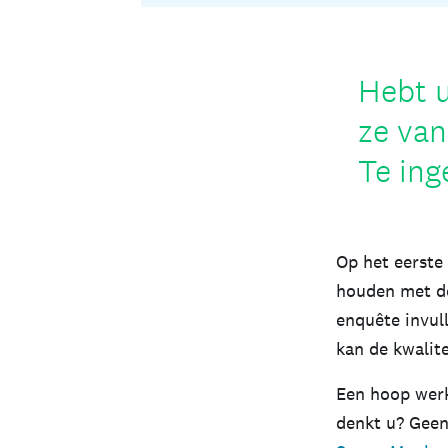
Hebt u
ze van
Te ing
Op het eerste
houden met de
enquête invul
kan de kwalit
Een hoop werk
denkt u? Geen