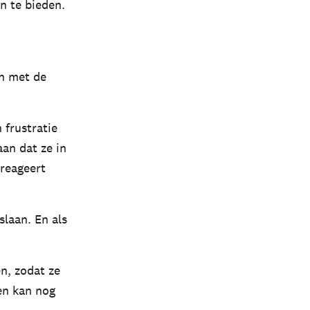
n te bieden.
an met de
 frustratie
an dat ze in
 reageert
laan. En als
n, zodat ze
en kan nog